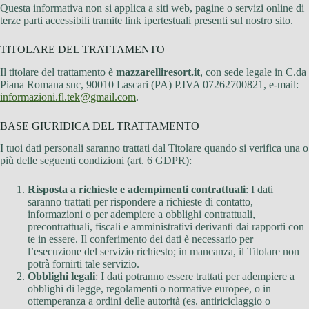
Questa informativa non si applica a siti web, pagine o servizi online di
terze parti accessibili tramite link ipertestuali presenti sul nostro sito.
TITOLARE DEL TRATTAMENTO
Il titolare del trattamento è
mazzarelliresort.it
, con sede legale in C.da
Piana Romana snc, 90010 Lascari (PA) P.IVA 07262700821, e-mail:
informazioni.fl.tek@gmail.com
.
BASE GIURIDICA DEL TRATTAMENTO
I tuoi dati personali saranno trattati dal Titolare quando si verifica una o
più delle seguenti condizioni (art. 6 GDPR):
Risposta a richieste e adempimenti contrattuali
: I dati
saranno trattati per rispondere a richieste di contatto,
informazioni o per adempiere a obblighi contrattuali,
precontrattuali, fiscali e amministrativi derivanti dai rapporti con
te in essere. Il conferimento dei dati è necessario per
l’esecuzione del servizio richiesto; in mancanza, il Titolare non
potrà fornirti tale servizio.
Obblighi legali
: I dati potranno essere trattati per adempiere a
obblighi di legge, regolamenti o normative europee, o in
ottemperanza a ordini delle autorità (es. antiriciclaggio o