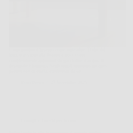
È una mattina d’inverno come tante altre. Ti alzi dal
letto, ti avvicini alla finestra e trovi i vetri
completamente appannati da goccioline d’acqua. Il
davanzale è bagnato. Negli angoli spuntano già quei
puntini neri di muffa, confermati da un…
ResortNews
27 Novembre 2025
Consigli e Trucchi per la casa
Pulire i vetri in alto in sicurezza: il metodo pratico