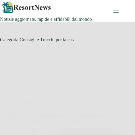
Salta
al
contenuto
Notizie aggiornate, rapide e affidabili dal mondo
Categoria
Consigli e Trucchi per la casa
Consigli e Trucchi per la casa
Dimentica i prodotti chimici: ecco la ricetta naturale
che elimina sporco e calcare in bagno