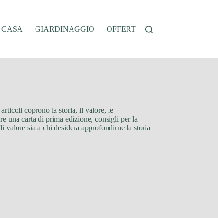
A CASA
GIARDINAGGIO
OFFERTE
OROSCOPO
QU
rticoli coprono la storia, il valore, le
ere una carta di prima edizione, consigli per la
i valore sia a chi desidera approfondirne la storia