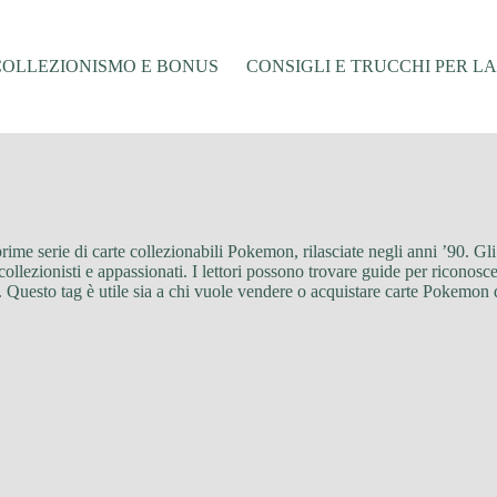
COLLEZIONISMO E BONUS
CONSIGLI E TRUCCHI PER L
ime serie di carte collezionabili Pokemon, rilasciate negli anni ’90. Gli a
 collezionisti e appassionati. I lettori possono trovare guide per riconosc
. Questo tag è utile sia a chi vuole vendere o acquistare carte Pokemon d