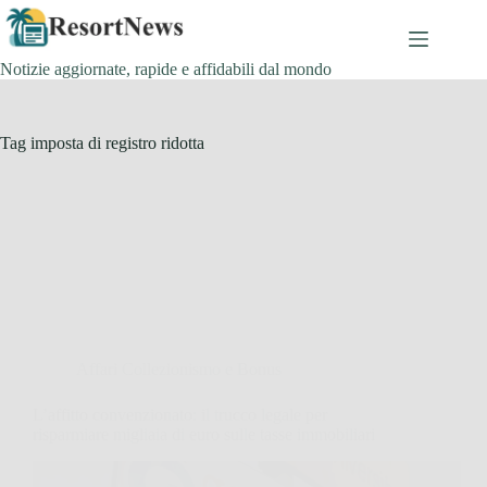
Salta
al
contenuto
Notizie aggiornate, rapide e affidabili dal mondo
Tag
imposta di registro ridotta
Affari Collezionismo e Bonus
L’affitto convenzionato: il trucco legale per
risparmiare migliaia di euro sulle tasse immobiliari