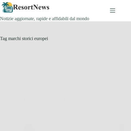
Salta
al
contenuto
Notizie aggiornate, rapide e affidabili dal mondo
Tag
marchi storici europei
Affari Collezionismo e Bonus
Vecchi addobbi natalizi artigianali: alcuni pezzi ora
valgono una fortuna