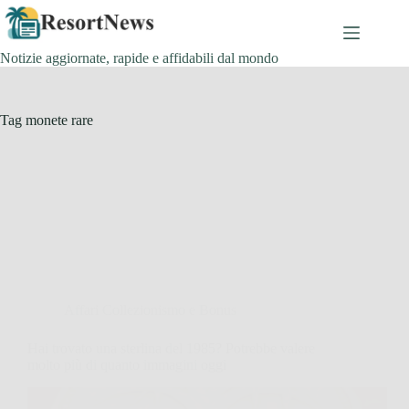
Salta
al
contenuto
Notizie aggiornate, rapide e affidabili dal mondo
Tag
monete rare
Affari Collezionismo e Bonus
Hai trovato una sterlina del 1985? Potrebbe valere
molto più di quanto immagini oggi