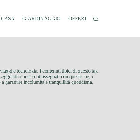
A CASA
GIARDINAGGIO
OFFERTE
OROSCOPO
QU
viaggi e tecnologia. I contenuti tipici di questo tag
 Leggendo i post contrassegnati con questo tag, i
a garantire incolumità e tranquillità quotidiana.