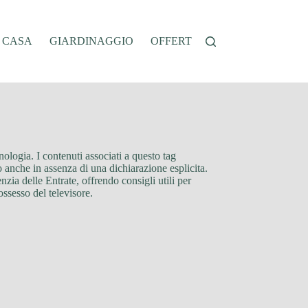
A CASA
GIARDINAGGIO
OFFERTE
OROSCOPO
QU
nologia. I contenuti associati a questo tag
anche in assenza di una dichiarazione esplicita.
enzia delle Entrate, offrendo consigli utili per
ossesso del televisore.