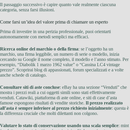
Il passaggio successivo è capire quanto vale realmente ciascuna
categoria, senza farsi illusioni.
Come farsi un’idea del valore prima di chiamare un esperto
Prima di investire in una perizia professionale, puoi orientarti
autonomamente con metodi semplici ma efficaci.
Ricerca online del marchio o della firma
: se l’oggetto ha un
marchio, una firma leggibile, un numero di serie o modello, inizia
cercando su Google il nome completo, il modello e l’anno stimato. Per
esempio, “Diabolik 1 marzo 1962 value” o “Cassina LC4 vintage
prezzo”. Scoprirai blog di appassionati, forum specializzati e a volte
anche schede di catalogo.
Consultare siti di aste concluse
: eBay ha una sezione “Venduti” che
mostra i prezzi reali a cui oggetti simili sono stati effettivamente
venduti. Catawiki, piattaforma di aste online, e siti di case d’asta
famose espongono risultati di vendite storiche.
Il prezzo realizzato
all’asta è sempre inferiore al prezzo richiesto inizialmente
: questa è
la differenza cruciale che molti dilettanti non colgono.
Valutare lo stato di conservazione usando una scala semplice
: mint