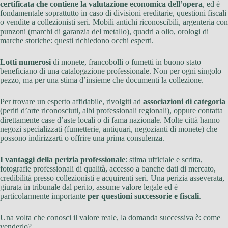
certificata che contiene la valutazione economica dell’opera
, ed è
fondamentale soprattutto in caso di divisioni ereditarie, questioni fiscali
o vendite a collezionisti seri. Mobili antichi riconoscibili, argenteria con
punzoni (marchi di garanzia del metallo), quadri a olio, orologi di
marche storiche: questi richiedono occhi esperti.
Lotti numerosi
di monete, francobolli o fumetti in buono stato
beneficiano di una catalogazione professionale. Non per ogni singolo
pezzo, ma per una stima d’insieme che documenti la collezione.
Per trovare un esperto affidabile, rivolgiti ad
associazioni di categoria
(periti d’arte riconosciuti, albi professionali regionali), oppure contatta
direttamente case d’aste locali o di fama nazionale. Molte città hanno
negozi specializzati (fumetterie, antiquari, negozianti di monete) che
possono indirizzarti o offrire una prima consulenza.
I vantaggi della perizia professionale
: stima ufficiale e scritta,
fotografie professionali di qualità, accesso a banche dati di mercato,
credibilità presso collezionisti e acquirenti seri. Una perizia asseverata,
giurata in tribunale dal perito, assume valore legale ed è
particolarmente importante
per questioni successorie e fiscali
.
Una volta che conosci il valore reale, la domanda successiva è: come
venderlo?