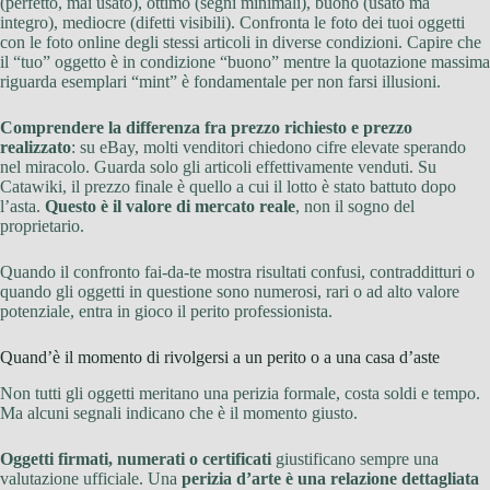
(perfetto, mai usato), ottimo (segni minimali), buono (usato ma
integro), mediocre (difetti visibili). Confronta le foto dei tuoi oggetti
con le foto online degli stessi articoli in diverse condizioni. Capire che
il “tuo” oggetto è in condizione “buono” mentre la quotazione massima
riguarda esemplari “mint” è fondamentale per non farsi illusioni.
Comprendere la differenza fra prezzo richiesto e prezzo
realizzato
: su eBay, molti venditori chiedono cifre elevate sperando
nel miracolo. Guarda solo gli articoli effettivamente venduti. Su
Catawiki, il prezzo finale è quello a cui il lotto è stato battuto dopo
l’asta.
Questo è il valore di mercato reale
, non il sogno del
proprietario.
Quando il confronto fai-da-te mostra risultati confusi, contradditturi o
quando gli oggetti in questione sono numerosi, rari o ad alto valore
potenziale, entra in gioco il perito professionista.
Quand’è il momento di rivolgersi a un perito o a una casa d’aste
Non tutti gli oggetti meritano una perizia formale, costa soldi e tempo.
Ma alcuni segnali indicano che è il momento giusto.
Oggetti firmati, numerati o certificati
giustificano sempre una
valutazione ufficiale. Una
perizia d’arte è una relazione dettagliata