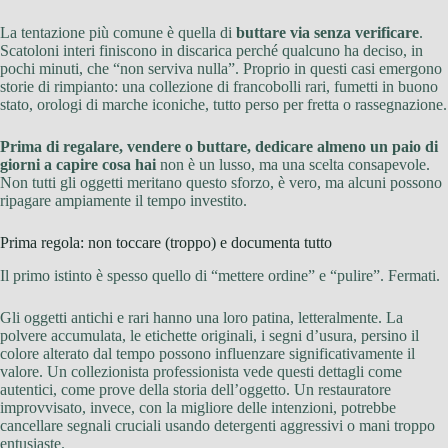
La tentazione più comune è quella di
buttare via senza verificare
.
Scatoloni interi finiscono in discarica perché qualcuno ha deciso, in
pochi minuti, che “non serviva nulla”. Proprio in questi casi emergono
storie di rimpianto: una collezione di francobolli rari, fumetti in buono
stato, orologi di marche iconiche, tutto perso per fretta o rassegnazione.
Prima di regalare, vendere o buttare, dedicare almeno un paio di
giorni a capire cosa hai
non è un lusso, ma una scelta consapevole.
Non tutti gli oggetti meritano questo sforzo, è vero, ma alcuni possono
ripagare ampiamente il tempo investito.
Prima regola: non toccare (troppo) e documenta tutto
Il primo istinto è spesso quello di “mettere ordine” e “pulire”. Fermati.
Gli oggetti antichi e rari hanno una loro patina, letteralmente. La
polvere accumulata, le etichette originali, i segni d’usura, persino il
colore alterato dal tempo possono influenzare significativamente il
valore. Un collezionista professionista vede questi dettagli come
autentici, come prove della storia dell’oggetto. Un restauratore
improvvisato, invece, con la migliore delle intenzioni, potrebbe
cancellare segnali cruciali usando detergenti aggressivi o mani troppo
entusiaste.