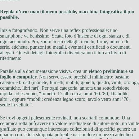
Regola d’oro: mani il meno possibile, macchina fotografica il più
possibile.
Inizia fotografando. Non serve una reflex professionale; uno
smartphone va benissimo. Scatta foto d’insieme di ogni stanza e di
ogni accumulo. Poi, zoom in sui dettagli: marchi, firme, numeri di
serie, etichette, punzoni su metalli, eventuali certificati o documenti
allegati. Questi dettagli fotografici diventeranno il tuo archivio di
riferimento.
Parallela alla documentazione visiva, crea un
elenco preliminare su
foglio o computer
. Non serve essere precisi al millimetro: bastano
categorie broad (monete, fumetti, mobili, gioielli, quadri, vinili, orologi,
ceramiche, libri rari). Per ogni categoria, annota una sottodivisione
rapida: ad esempio, “fumetti: 15 albi circa, anni ’60-’80, Diabolik,
altri”, oppure “mobili: credenza legno scuro, tavolo vetro anni ’70,
sedie in velluto”.
Se trovi oggetti palesemente rovinati, non scartarli comunque. Una
ceramica rotta può avere un valore residuale se di autore noto; un vinile
graffiato può comunque interessare collezionisti di specifici generi; un
quadro con la tela strappata potrebbe nascondere un pezzo autentico