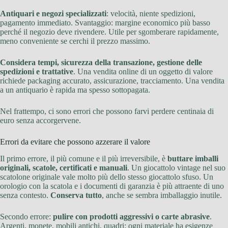
Antiquari e negozi specializzati
: velocità, niente spedizioni,
pagamento immediato. Svantaggio: margine economico più basso
perché il negozio deve rivendere. Utile per sgomberare rapidamente,
meno conveniente se cerchi il prezzo massimo.
Considera tempi, sicurezza della transazione, gestione delle
spedizioni e trattative
. Una vendita online di un oggetto di valore
richiede packaging accurato, assicurazione, tracciamento. Una vendita
a un antiquario è rapida ma spesso sottopagata.
Nel frattempo, ci sono errori che possono farvi perdere centinaia di
euro senza accorgervene.
Errori da evitare che possono azzerare il valore
Il primo errore, il più comune e il più irreversibile, è
buttare imballi
originali, scatole, certificati e manuali
. Un giocattolo vintage nel suo
scatolone originale vale molto più dello stesso giocattolo sfuso. Un
orologio con la scatola e i documenti di garanzia è più attraente di uno
senza contesto.
Conserva tutto
, anche se sembra imballaggio inutile.
Secondo errore:
pulire con prodotti aggressivi o carte abrasive
.
Argenti, monete, mobili antichi, quadri: ogni materiale ha esigenze