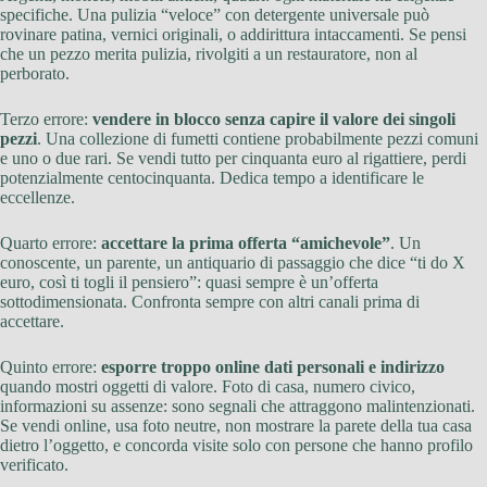
specifiche. Una pulizia “veloce” con detergente universale può
rovinare patina, vernici originali, o addirittura intaccamenti. Se pensi
che un pezzo merita pulizia, rivolgiti a un restauratore, non al
perborato.
Terzo errore:
vendere in blocco senza capire il valore dei singoli
pezzi
. Una collezione di fumetti contiene probabilmente pezzi comuni
e uno o due rari. Se vendi tutto per cinquanta euro al rigattiere, perdi
potenzialmente centocinquanta. Dedica tempo a identificare le
eccellenze.
Quarto errore:
accettare la prima offerta “amichevole”
. Un
conoscente, un parente, un antiquario di passaggio che dice “ti do X
euro, così ti togli il pensiero”: quasi sempre è un’offerta
sottodimensionata. Confronta sempre con altri canali prima di
accettare.
Quinto errore:
esporre troppo online dati personali e indirizzo
quando mostri oggetti di valore. Foto di casa, numero civico,
informazioni su assenze: sono segnali che attraggono malintenzionati.
Se vendi online, usa foto neutre, non mostrare la parete della tua casa
dietro l’oggetto, e concorda visite solo con persone che hanno profilo
verificato.