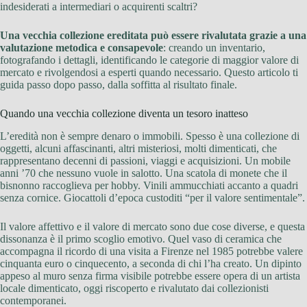
indesiderati a intermediari o acquirenti scaltri?
Una vecchia collezione ereditata può essere rivalutata grazie a una
valutazione metodica e consapevole
: creando un inventario,
fotografando i dettagli, identificando le categorie di maggior valore di
mercato e rivolgendosi a esperti quando necessario. Questo articolo ti
guida passo dopo passo, dalla soffitta al risultato finale.
Quando una vecchia collezione diventa un tesoro inatteso
L’eredità non è sempre denaro o immobili. Spesso è una collezione di
oggetti, alcuni affascinanti, altri misteriosi, molti dimenticati, che
rappresentano decenni di passioni, viaggi e acquisizioni. Un mobile
anni ’70 che nessuno vuole in salotto. Una scatola di monete che il
bisnonno raccoglieva per hobby. Vinili ammucchiati accanto a quadri
senza cornice. Giocattoli d’epoca custoditi “per il valore sentimentale”.
Il valore affettivo e il valore di mercato sono due cose diverse, e questa
dissonanza è il primo scoglio emotivo. Quel vaso di ceramica che
accompagna il ricordo di una visita a Firenze nel 1985 potrebbe valere
cinquanta euro o cinquecento, a seconda di chi l’ha creato. Un dipinto
appeso al muro senza firma visibile potrebbe essere opera di un artista
locale dimenticato, oggi riscoperto e rivalutato dai collezionisti
contemporanei.