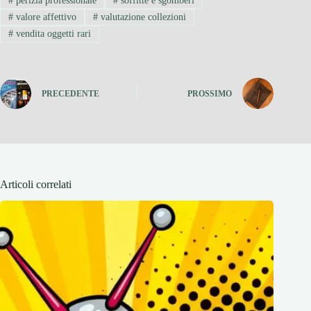
#
perizia professionale
#
soffitte e sgomberi
#
valore affettivo
#
valutazione collezioni
#
vendita oggetti rari
PRECEDENTE
PROSSIMO
Articoli correlati