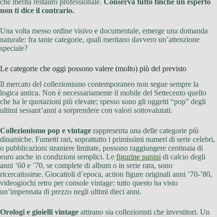
che merita restauro professionale.
Conserva tutto finché un esperto
non ti dice il contrario.
Una volta messo ordine visivo e documentale, emerge una domanda
naturale: fra tante categorie, quali meritano davvero un’attenzione
speciale?
Le categorie che oggi possono valere (molto) più del previsto
Il mercato del collezionismo contemporaneo non segue sempre la
logica antica. Non è necessariamente il mobile del Settecento quello
che ha le quotazioni più elevate; spesso sono gli oggetti “pop” degli
ultimi sessant’anni a sorprendere con valori sottovalutati.
Collezionismo pop e vintage
rappresenta una delle categorie più
dinamiche. Fumetti rari, soprattutto i primissimi numeri di serie celebri,
o pubblicazioni straniere limitate, possono raggiungere centinaia di
euro anche in condizioni semplici. Le
figurine panini
di calcio degli
anni ’60 e ’70, se complete di album o in serie rara, sono
ricercatissime. Giocattoli d’epoca, action figure originali anni ’70-’80,
videogiochi retro per console vintage: tutto questo ha visto
un’impennata di prezzo negli ultimi dieci anni.
Orologi e gioielli vintage
attirano sia collezionisti che investitori. Un