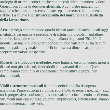
orologio di marchi iconici, anche con piccoli difetti, mantiene valore.
Gioielli con firme di designer affermati, o con pietre naturali non
tagliate (che possono essere valutate separatamente), hanno mercato
stabile. La chiave è la
rintracciabilità del marchio e l’autenticità
della lavorazione
.
Arte e design
comprendono quadri firmati (anche di artisti locali oggi
rivalutati), ceramiche e porcellane di artigiani o piccole manifatture
storiche, lampade e mobili di design italiano degli anni ’50-’80. Un
mobile Cassina o di designer riconosciuti può valere migliaia di euro;
una lampada artigianale di un’officina toscana dimenticata potrebbe
scoprire un valore inaspettato.
Monete, francobolli e medaglie
: serie limitate, errori di conio, monete
di stati non più esistenti, francobolli con varianti di colore. Questi
campi hanno comunità di collezionisti molto attive e prezzi ben
documentati.
Vinili e strumenti musicali
hanno beneficiato della riscoperta
analogica. Prime edizioni su vinile, soprattutto di generi specifici (jazz,
rock progressivo, soul raro), possono valere decine o centinaia di euro.
Strumenti musicali vintage, chitarre, amplificatori, sintetizzatori, hanno
mercato internazionale serio.