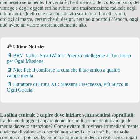
mai pesato seriamente. La verità è che il mercato del collezionismo, dei
vintage e degli oggetti rari ha subito una trasformazione radicale negli
ultimi anni. Quello che era considerato scarto ieri, fumetti, vinili,
orologi di marca, ceramiche di design, persino giocattoli d’epoca, oggi
può avere un valore sorprendentemente alto.
🔎 Ultime Notizie:
📄 BRV Tactics SmartWatch: Potenza Intelligente al Tuo Polso
per Ogni Missione
📄 Nice Pet: il comfort e la cura che il tuo amico a quattro
zampe merita
📄 Estrattore di Frutta XL: Massima Freschezza, Più Succo in
Ogni Goccia!
La sfida centrale è capire dove iniziare senza sentirsi sopraffatti
:
fra decine di oggetti apparentemente simili, come identificare quale
merita davvero attenzione? Come evitare di rovinare irrimediabilmente
qualcosa di valore solo perché non sapevi che lo era? E, una volta
compreso il potenziale, come trasformarlo in denaro reale senza regali