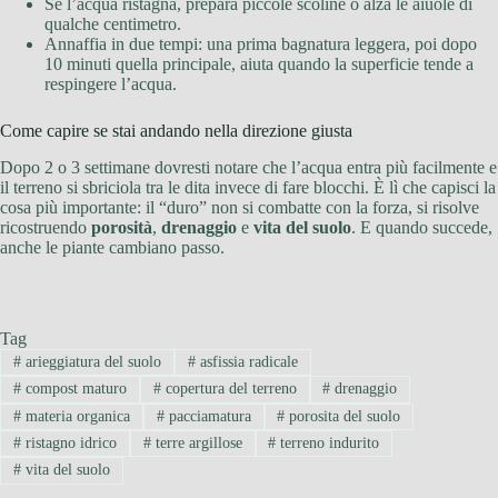
Se l’acqua ristagna, prepara piccole scoline o alza le aiuole di
qualche centimetro.
Annaffia in due tempi: una prima bagnatura leggera, poi dopo
10 minuti quella principale, aiuta quando la superficie tende a
respingere l’acqua.
Come capire se stai andando nella direzione giusta
Dopo 2 o 3 settimane dovresti notare che l’acqua entra più facilmente e
il terreno si sbriciola tra le dita invece di fare blocchi. È lì che capisci la
cosa più importante: il “duro” non si combatte con la forza, si risolve
ricostruendo
porosità
,
drenaggio
e
vita del suolo
. E quando succede,
anche le piante cambiano passo.
Tag
#
arieggiatura del suolo
#
asfissia radicale
#
compost maturo
#
copertura del terreno
#
drenaggio
#
materia organica
#
pacciamatura
#
porosita del suolo
#
ristagno idrico
#
terre argillose
#
terreno indurito
#
vita del suolo