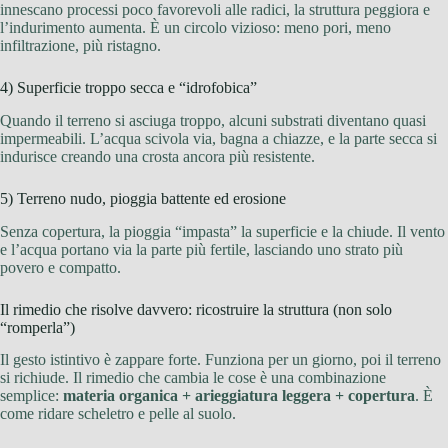
innescano processi poco favorevoli alle radici, la struttura peggiora e
l’indurimento aumenta. È un circolo vizioso: meno pori, meno
infiltrazione, più ristagno.
4) Superficie troppo secca e “idrofobica”
Quando il terreno si asciuga troppo, alcuni substrati diventano quasi
impermeabili. L’acqua scivola via, bagna a chiazze, e la parte secca si
indurisce creando una crosta ancora più resistente.
5) Terreno nudo, pioggia battente ed erosione
Senza copertura, la pioggia “impasta” la superficie e la chiude. Il vento
e l’acqua portano via la parte più fertile, lasciando uno strato più
povero e compatto.
Il rimedio che risolve davvero: ricostruire la struttura (non solo
“romperla”)
Il gesto istintivo è zappare forte. Funziona per un giorno, poi il terreno
si richiude. Il rimedio che cambia le cose è una combinazione
semplice:
materia organica + arieggiatura leggera + copertura
. È
come ridare scheletro e pelle al suolo.