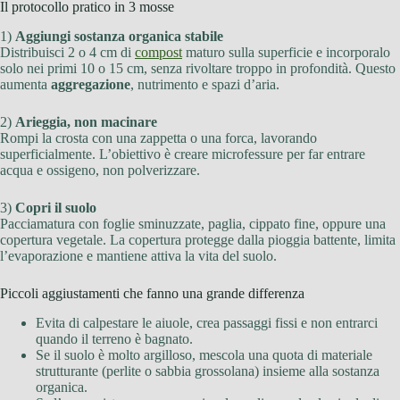
Il protocollo pratico in 3 mosse
1)
Aggiungi sostanza organica stabile
Distribuisci 2 o 4 cm di
compost
maturo sulla superficie e incorporalo
solo nei primi 10 o 15 cm, senza rivoltare troppo in profondità. Questo
aumenta
aggregazione
, nutrimento e spazi d’aria.
2)
Arieggia, non macinare
Rompi la crosta con una zappetta o una forca, lavorando
superficialmente. L’obiettivo è creare microfessure per far entrare
acqua e ossigeno, non polverizzare.
3)
Copri il suolo
Pacciamatura con foglie sminuzzate, paglia, cippato fine, oppure una
copertura vegetale. La copertura protegge dalla pioggia battente, limita
l’evaporazione e mantiene attiva la vita del suolo.
Piccoli aggiustamenti che fanno una grande differenza
Evita di calpestare le aiuole, crea passaggi fissi e non entrarci
quando il terreno è bagnato.
Se il suolo è molto argilloso, mescola una quota di materiale
strutturante (perlite o sabbia grossolana) insieme alla sostanza
organica.