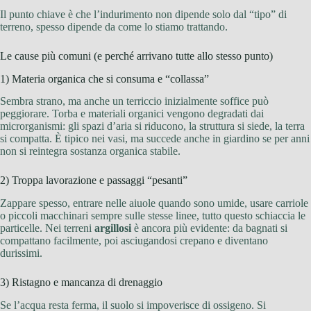
Il punto chiave è che l’indurimento non dipende solo dal “tipo” di
terreno, spesso dipende da come lo stiamo trattando.
Le cause più comuni (e perché arrivano tutte allo stesso punto)
1) Materia organica che si consuma e “collassa”
Sembra strano, ma anche un terriccio inizialmente soffice può
peggiorare. Torba e materiali organici vengono degradati dai
microrganismi: gli spazi d’aria si riducono, la struttura si siede, la terra
si compatta. È tipico nei vasi, ma succede anche in giardino se per anni
non si reintegra sostanza organica stabile.
2) Troppa lavorazione e passaggi “pesanti”
Zappare spesso, entrare nelle aiuole quando sono umide, usare carriole
o piccoli macchinari sempre sulle stesse linee, tutto questo schiaccia le
particelle. Nei terreni
argillosi
è ancora più evidente: da bagnati si
compattano facilmente, poi asciugandosi crepano e diventano
durissimi.
3) Ristagno e mancanza di drenaggio
Se l’acqua resta ferma, il suolo si impoverisce di ossigeno. Si