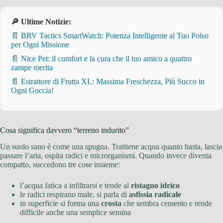
🔎 Ultime Notizie:
📄 BRV Tactics SmartWatch: Potenza Intelligente al Tuo Polso
per Ogni Missione
📄 Nice Pet: il comfort e la cura che il tuo amico a quattro
zampe merita
📄 Estrattore di Frutta XL: Massima Freschezza, Più Succo in
Ogni Goccia!
Cosa significa davvero “terreno indurito”
Un suolo sano è come una spugna. Trattiene acqua quanto basta, lascia
passare l’aria, ospita radici e microrganismi. Quando invece diventa
compatto, succedono tre cose insieme:
l’acqua fatica a infiltrarsi e tende al
ristagno idrico
le radici respirano male, si parla di
asfissia radicale
in superficie si forma una
crosta
che sembra cemento e rende
difficile anche una semplice semina