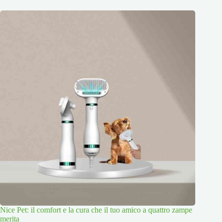
Nice Pet: il comfort e la cura che il tuo amico a quattro zampe
merita